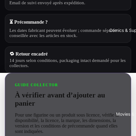
Email de suivi envoyé après expédition.
⏳ Précommande ?
Comics & Su
Les dates fabricant peuvent évoluer ; commande séparée
conseillée avec les articles en stock.
🔁 Retour encadré
14 jours selon conditions, packaging intact demandé pour les
collectors.
GUIDE COLLECTOR
À vérifier avant d’ajouter au
panier
Movies & 
Pour une figurine ou un produit sous licence, vérifie la
disponibilité, la licence, la marque, les dimensions, la
version et les conditions de précommande quand elles
sont indiquées.