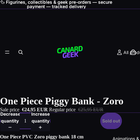
🦆 Figurines, collectibles & geek pre-orders — secure
🦆 Figurines, collectibles & geek pre-orders — secure
payment — tracked delivery
payment — tracked delivery
All prod
One Piece Piggy Bank - Zoro
Sale price
€24,95 EUR
Regular price
€25,95 EUR
Decrease
Increase
quantity
quantity
Sold out
One Piece PVC Zoro piggy bank 18 cm
Animations &