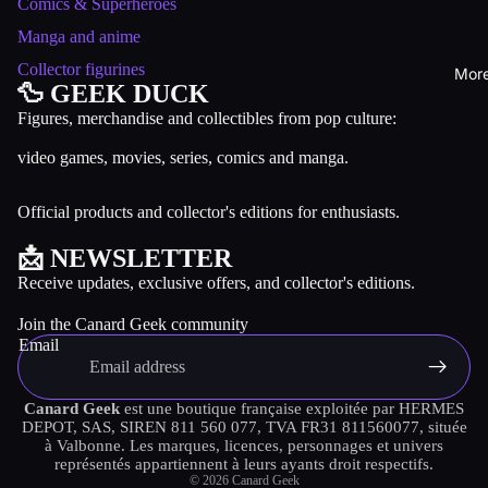
Comics & Superheroes
Manga and anime
Collector figurines
Mor
🦆 GEEK DUCK
Figures, merchandise and collectibles from pop culture:
video games, movies, series, comics and manga.
Official products and collector's editions for enthusiasts.
📩 NEWSLETTER
Refund policy
Receive updates, exclusive offers, and collector's editions.
Privacy policy
Join the Canard Geek community
Terms of service
Email
Shipping policy
Contact information
Canard Geek
est une boutique française exploitée par HERMES
DEPOT, SAS, SIREN 811 560 077, TVA FR31 811560077, située
Terms of sale
à Valbonne. Les marques, licences, personnages et univers
Legal notice
représentés appartiennent à leurs ayants droit respectifs.
© 2026
Canard Geek