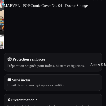
MARVEL - POP Comic Cover No. 04 - Doctor Strange
📦 Protection renforcée
Anime & 
Préparation soignée pour boîtes, blisters et figurines.
🚚 Suivi inclus
Email de suivi envoyé après expédition.
⏳ Précommande ?