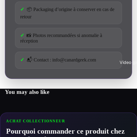
📦 Packaging d’origine à conserver en cas de
retour
📸 Photos recommandées si anomalie à
réception
📬 Contact : info@canardgeek.com
Video g
You may also like
ACHAT COLLECTIONNEUR
Pourquoi commander ce produit chez