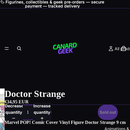
🦆 Figurines, collectibles & geek pre-orders — secure
🦆 Figurines, collectibles & geek pre-orders — secure
payment — tracked delivery
payment — tracked delivery
All prod
Doctor Strange
€34,95 EUR
Decrease
Increase
quantity
quantity
Sold out
Marvel POP! Comic Cover Vinyl Figure Doctor Strange 9 cm
Animations &