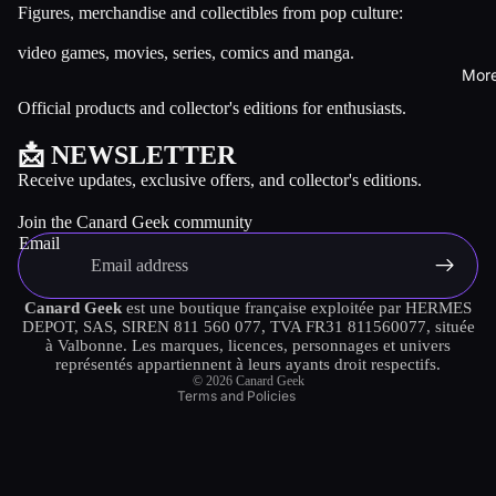
Figures, merchandise and collectibles from pop culture:
video games, movies, series, comics and manga.
Mor
Official products and collector's editions for enthusiasts.
📩 NEWSLETTER
Refund policy
Receive updates, exclusive offers, and collector's editions.
Privacy policy
Join the Canard Geek community
Terms of service
Email
Shipping policy
Contact information
Canard Geek
est une boutique française exploitée par HERMES
DEPOT, SAS, SIREN 811 560 077, TVA FR31 811560077, située
Terms of sale
à Valbonne. Les marques, licences, personnages et univers
Legal notice
représentés appartiennent à leurs ayants droit respectifs.
© 2026
Canard Geek
Terms and Policies